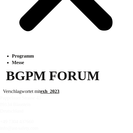
Programm
Messe
BGPM FORUM
Verschlagwortet mit
exh_2023
Pappelauer Strasse 43
89134 Blaustein
Deutschland
+49 7304 437660
info@ast-safety.com